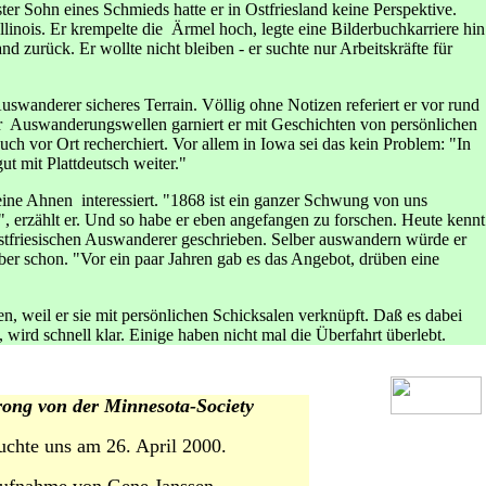
er Sohn eines Schmieds hatte er in Ostfriesland keine Perspektive.
llinois. Er krempelte die Ärmel hoch, legte eine Bilderbuchkarriere hin
nd zurück. Er wollte nicht bleiben - er suchte nur Arbeitskräfte für
uswanderer sicheres Terrain. Völlig ohne Notizen referiert er vor rund
r Auswanderungswellen garniert er mit Geschichten von persönlichen
uch vor Ort recherchiert. Vor allem in Iowa sei das kein Problem: "In
t mit Plattdeutsch weiter."
eine Ahnen interessiert. "1868 ist ein ganzer Schwung von uns
n", erzählt er. Und so habe er eben angefangen zu forschen. Heute kennt
 ostfriesischen Auswanderer geschrieben. Selber auswandern würde er
aber schon. "Vor ein paar Jahren gab es das Angebot, drüben eine
, weil er sie mit persönlichen Schicksalen verknüpft. Daß es dabei
wird schnell klar. Einige haben nicht mal die Überfahrt überlebt.
rong von der Minnesota-Society
uchte uns am 26. April 2000.