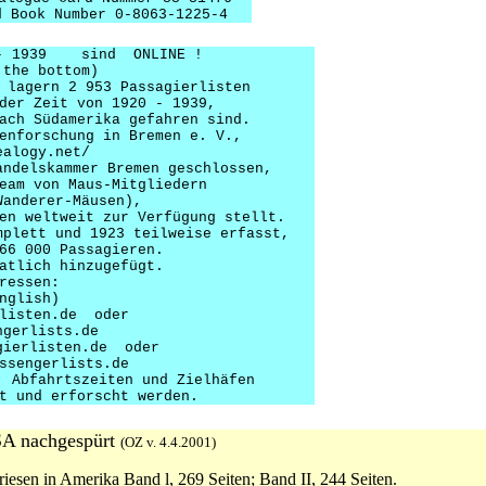
d Book Number 0-8063-1225-4
0 - 1939 sind ONLINE !
 the bottom)
 lagern 2 953 Passagierlisten
der Zeit von 1920 - 1939,
ach Südamerika gefahren sind.
enforschung in Bremen e. V.,
ealogy.net/
andelskammer Bremen geschlossen,
eam von Maus-Mitgliedern
Wanderer-Mäusen),
en weltweit zur Verfügung stellt.
mplett und 1923 teilweise erfasst,
66 000 Passagieren.
atlich hinzugefügt.
ressen:
nglish)
rlisten.de oder
ngerlists.de
gierlisten.de oder
ssengerlists.de
, Abfahrtszeiten und Zielhäfen
t und erforscht werden.
USA nachgespürt
(OZ v. 4.4.2001)
esen in Amerika Band l, 269 Seiten; Band II, 244 Seiten.