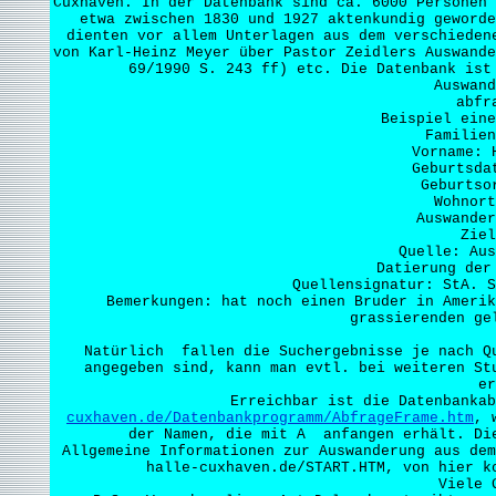
Cuxhaven. In der Datenbank sind ca. 6000 Personen 
etwa zwischen 1830 und 1927 aktenkundig geword
dienten vor allem Unterlagen aus dem verschieden
von Karl-Heinz Meyer über Pastor Zeidlers Auswande
69/1990 S. 243 ff) etc. Die Datenbank ist
Auswand
abfr
Beispiel eine
Familien
Vorname: 
Geburtsda
Geburtso
Wohnort
Auswander
Ziel
Quelle: Aus
Datierung der
Quellensignatur: StA. S
Bemerkungen: hat noch einen Bruder in Amerik
grassierenden ge
Natürlich fallen die Suchergebnisse je nach Qu
angegeben sind, kann man evtl. bei weiteren St
er
Erreichbar ist die Datenbanka
cuxhaven.de/Datenbankprogramm/AbfrageFrame.htm
, 
der Namen, die mit A anfangen erhält. Die
Allgemeine Informationen zur Auswanderung aus dem
halle-cuxhaven.de/START.HTM, von hier k
Viele 