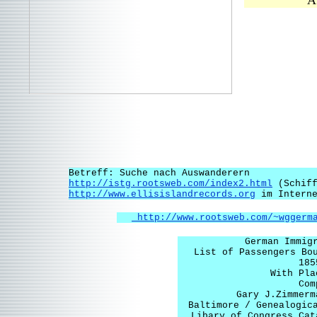
Au
Betreff: Suche nach Auswanderern
http://istg.rootsweb.com/index2.html
(Schiff
http://www.ellisislandrecords.org
im Intern
http://www.rootsweb.com/~wggerma
German Immig
List of Passengers Bo
185
With Pla
Com
Gary J.Zimmerm
Baltimore / Genealogic
Libary of Congress Cat