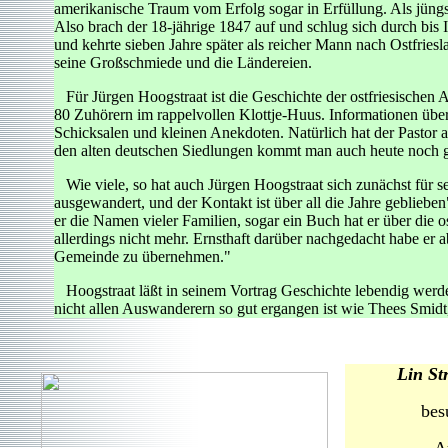
amerikanische Traum vom Erfolg sogar in Erfüllung. Als jüngst
Also brach der 18-jährige 1847 auf und schlug sich durch bis I
und kehrte sieben Jahre später als reicher Mann nach Ostfriesla
seine Großschmiede und die Ländereien.
Für Jürgen Hoogstraat ist die Geschichte der ostfriesischen A
80 Zuhörern im rappelvollen Klottje-Huus. Informationen übe
Schicksalen und kleinen Anekdoten. Natürlich hat der Pastor a
den alten deutschen Siedlungen kommt man auch heute noch gu
Wie viele, so hat auch Jürgen Hoogstraat sich zunächst für s
ausgewandert, und der Kontakt ist über all die Jahre gebliebe
er die Namen vieler Familien, sogar ein Buch hat er über die
allerdings nicht mehr. Ernsthaft darüber nachgedacht habe er 
Gemeinde zu übernehmen."
Hoogstraat läßt in seinem Vortrag Geschichte lebendig werden
nicht allen Auswanderern so gut ergangen ist wie Thees Smidt, 
Lin St
bes