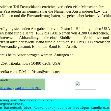
lichen Teil Deutschlands erreichte, verließen viele Menschen ihre
Die Passagierlisten nennen zwar die Namen der Auswanderer bzw. die
 Namen und die Einwanderungshafen, sie geben aber keinen Aufschl
rfügung stehenden Ausgaben der von Pastor L. Hündling in den USA
sten Band für die Jahre 1882 bis 1901 Namen von 4.200 Gestorbenen,
teressante Abhandlungen, die einen Einblick in die Verhältnisse und
tzt ist auch der zweite Band für die Zeit von 1902 bis 1908 erschienen
erwandte genannt. Ein dritter Band ist in Arbeit.
eis beim Autor bezogen werden. Anfragen an:
269, Titonka, lowa 50480-0269, USA.
erika.com, E-Mail: frisian@netins.net.
 auch:
ik Zeitungsartikel: 18.10.1990)
erung aus dem Kreis Cuxhaven
orgensterner,
e Datenbank über Auswanderer aus dem heutigen Landkreis