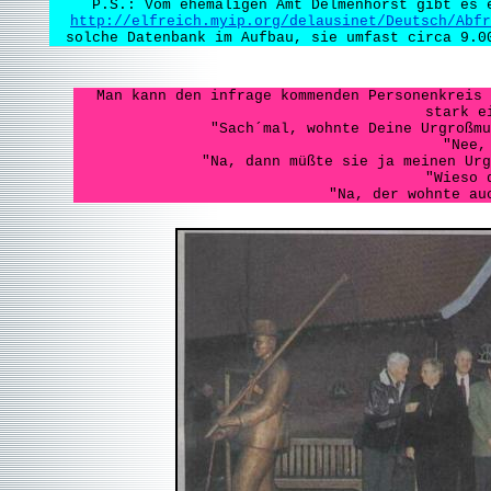
P.S.: Vom ehemaligen Amt Delmenhorst gibt es 
http://elfreich.myip.org/delausinet/Deutsch/Abfr
solche Datenbank im Aufbau, sie umfast circa 9.0
Man kann den infrage kommenden Personenkreis 
stark e
"Sach´mal, wohnte Deine Urgroßmu
"Nee,
"Na, dann müßte sie ja meinen Urg
"Wieso 
"Na, der wohnte au