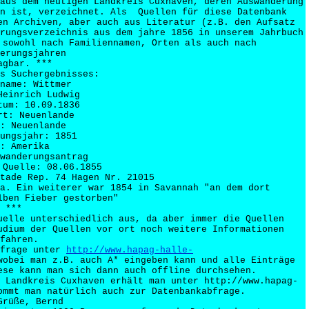
aus dem heutigen Landkreis Cuxhaven, deren Auswanderung
en ist, verzeichnet. Als Quellen für diese Datenbank
en Archiven, aber auch aus Literatur (z.B. den Aufsatz
rungsverzeichnis aus dem jahre 1856 in unserem Jahrbuch
 sowohl nach Familiennamen, Orten als auch nach
erungsjahren
agbar. ***
s Suchergebnisses:
name: Wittmer
Heinrich Ludwig
tum: 10.09.1836
rt: Neuenlande
: Neuenlande
ungsjahr: 1851
: Amerika
wanderungsantrag
 Quelle: 08.06.1855
tade Rep. 74 Hagen Nr. 21015
a. Ein weiterer war 1854 in Savannah "an dem dort
lben Fieber gestorben"
***
elle unterschiedlich aus, da aber immer die Quellen
udium der Quellen vor ort noch weitere Informationen
fahren.
bfrage unter
http://www.hapag-halle-
wobei man z.B. auch A* eingeben kann und alle Einträge
se kann man sich dann auch offline durchsehen.
 Landkreis Cuxhaven erhält man unter http://www.hapag-
ommt man natürlich auch zur Datenbankabfrage.
Grüße, Bernd